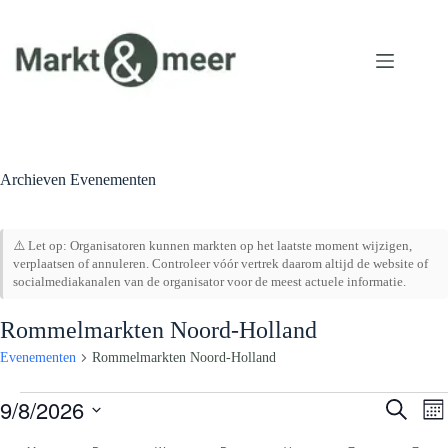
Ga
naar
de
inhoud
Archieven
Evenementen
⚠️ Let op: Organisatoren kunnen markten op het laatste moment wijzigen,
verplaatsen of annuleren. Controleer vóór vertrek daarom altijd de website of
socialmediakanalen van de organisator voor de meest actuele informatie.
Rommelmarkten Noord-Holland
Evenementen
Rommelmarkten Noord-Holland
Evenementen
9/8/2026
E
E
Z
M
v
v
o
S
a
e
e
e