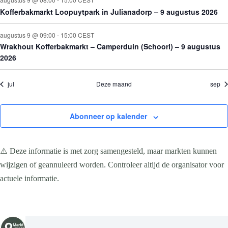
e
e
e
e
e
n
Kofferbakmarkt Loopuytpark in Julianadorp – 9 augustus 2026
a
n
n
n
n
n
v
i
augustus 9 @ 09:00
-
15:00
CEST
g
Wrakhout Kofferbakmarkt – Camperduin (Schoorl) – 9 augustus
a
2026
t
i
e
jul
Deze maand
sep
Abonneer op kalender
⚠️ Deze informatie is met zorg samengesteld, maar markten kunnen
wijzigen of geannuleerd worden. Controleer altijd de organisator voor
actuele informatie.