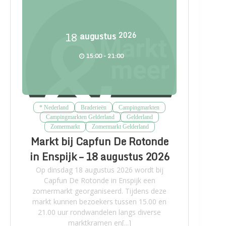
18
augustus
2026
15:00 - 21:00
* Nederland
Braderieën
Campingmarkten
Campingmarkten Gelderland
Gelderland
Zomermarkt
Zomermarkt Gelderland
Markt bij Capfun De Rotonde
in Enspijk – 18 augustus 2026
Op dinsdag 18 augustus 2026 wordt bij
Capfun De Rotonde in Enspijk een
zomermarkt georganiseerd. Tijdens deze
markt kunnen bezoekers tussen 15.00 en
21.00 uur rondwandelen langs diverse
marktkramen en[...]