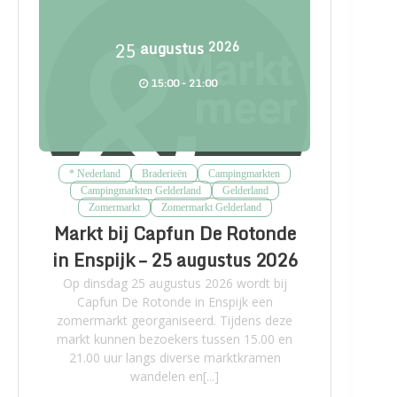
25
augustus
2026
15:00 - 21:00
* Nederland
Braderieën
Campingmarkten
Campingmarkten Gelderland
Gelderland
Zomermarkt
Zomermarkt Gelderland
Markt bij Capfun De Rotonde
in Enspijk – 25 augustus 2026
Op dinsdag 25 augustus 2026 wordt bij
Capfun De Rotonde in Enspijk een
zomermarkt georganiseerd. Tijdens deze
markt kunnen bezoekers tussen 15.00 en
21.00 uur langs diverse marktkramen
wandelen en[...]