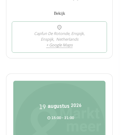
Bekijk
Capfun De Rotonde, Enspijk,
Enspijk
,
Netherlands
+ Google Maps
19
augustus
2026
15:00 - 21:00