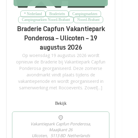
* Nederland
Braderieën
Campingmarkten
Campingmarkten Noord-Brabant
Noord-Brabant
Braderie Capfun Vakantiepark
Ponderosa – Ulicoten – 19
augustus 2026
Op woensdag 19 augustus 2026 wordt
opnieuw de Braderie bij Vakantiepark Capfun
Ponderosa georganiseerd. Deze zomerse
avondmarkt vindt plaats tijdens de
vakantieperiode en wordt georganiseerd in
samenwerking met Rocoevents. Zowel[...]
Bekijk
Vakantiepark Capfun Ponderosa,
Maaijkant 26
Ulicoten
,
5113 BD
Netherlands