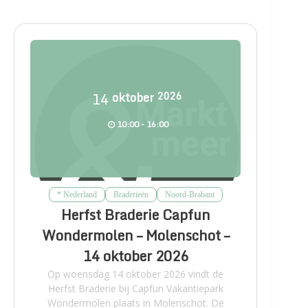
14
oktober
2026
10:00 - 16:00
* Nederland
Braderieën
Noord-Brabant
Herfst Braderie Capfun
Wondermolen – Molenschot –
14 oktober 2026
Op woensdag 14 oktober 2026 vindt de
Herfst Braderie bij Capfun Vakantiepark
Wondermolen plaats in Molenschot. De