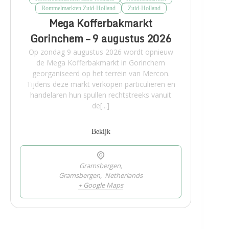
Rommelmarkten Zuid-Holland
Zuid-Holland
Mega Kofferbakmarkt
Gorinchem – 9 augustus 2026
Op zondag 9 augustus 2026 wordt opnieuw
de Mega Kofferbakmarkt in Gorinchem
georganiseerd op het terrein van Mercon.
Tijdens deze markt verkopen particulieren en
handelaren hun spullen rechtstreeks vanuit
de[...]
Bekijk
Gramsbergen,
Gramsbergen
,
Netherlands
+ Google Maps