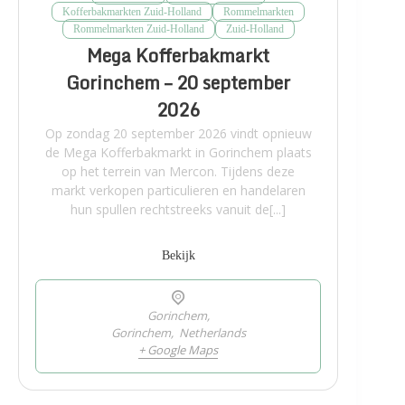
Kofferbakmarkten Zuid-Holland
Rommelmarkten
Rommelmarkten Zuid-Holland
Zuid-Holland
Mega Kofferbakmarkt
Gorinchem – 20 september
2026
Op zondag 20 september 2026 vindt opnieuw
de Mega Kofferbakmarkt in Gorinchem plaats
op het terrein van Mercon. Tijdens deze
markt verkopen particulieren en handelaren
hun spullen rechtstreeks vanuit de[...]
Bekijk
Gorinchem,
Gorinchem
,
Netherlands
+ Google Maps