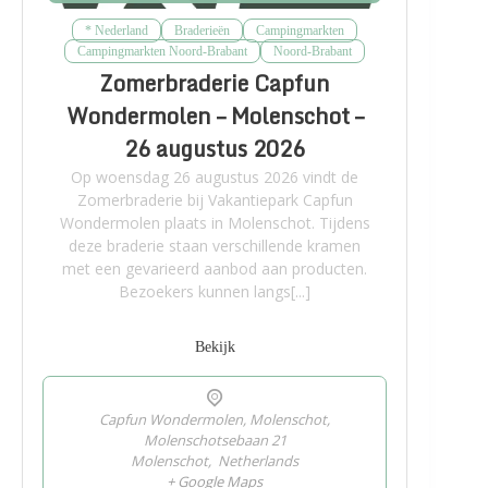
* Nederland
Braderieën
Campingmarkten
Campingmarkten Noord-Brabant
Noord-Brabant
Zomerbraderie Capfun
Wondermolen – Molenschot –
26 augustus 2026
Op woensdag 26 augustus 2026 vindt de
Zomerbraderie bij Vakantiepark Capfun
Wondermolen plaats in Molenschot. Tijdens
deze braderie staan verschillende kramen
met een gevarieerd aanbod aan producten.
Bezoekers kunnen langs[...]
Bekijk
Capfun Wondermolen, Molenschot,
Molenschotsebaan 21
Molenschot
,
Netherlands
+ Google Maps