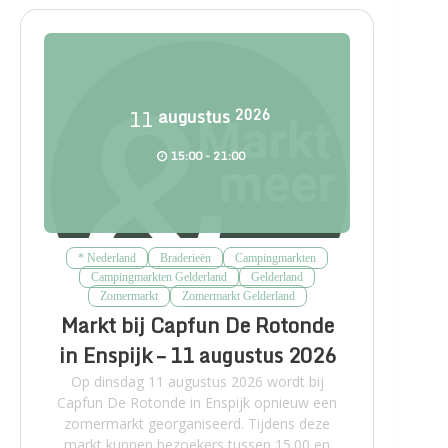
11
augustus
2026
15:00 - 21:00
* Nederland
Braderieën
Campingmarkten
Campingmarkten Gelderland
Gelderland
Zomermarkt
Zomermarkt Gelderland
Markt bij Capfun De Rotonde
in Enspijk – 11 augustus 2026
Op dinsdag 11 augustus 2026 wordt bij
Capfun De Rotonde in Enspijk opnieuw een
zomermarkt georganiseerd. Tijdens deze
markt kunnen bezoekers tussen 15.00 en