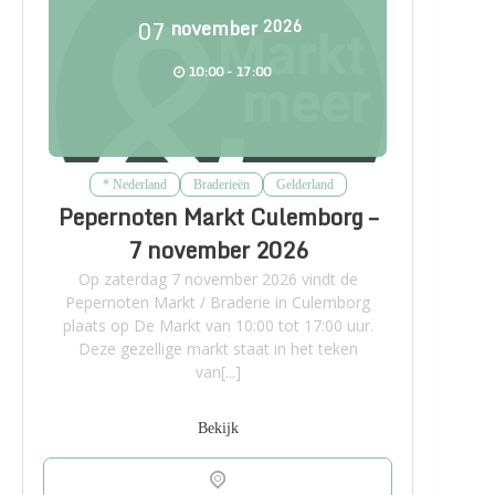
07
november
2026
10:00 - 17:00
* Nederland
Braderieën
Gelderland
Pepernoten Markt Culemborg –
7 november 2026
Op zaterdag 7 november 2026 vindt de
Pepernoten Markt / Braderie in Culemborg
plaats op De Markt van 10:00 tot 17:00 uur.
Deze gezellige markt staat in het teken
van[...]
Bekijk