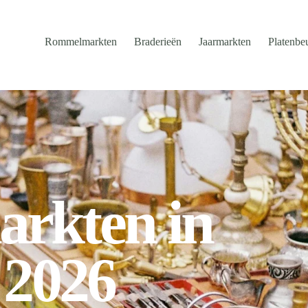
Rommelmarkten
Braderieën
Jaarmarkten
Platenbe
rkten in
 2026