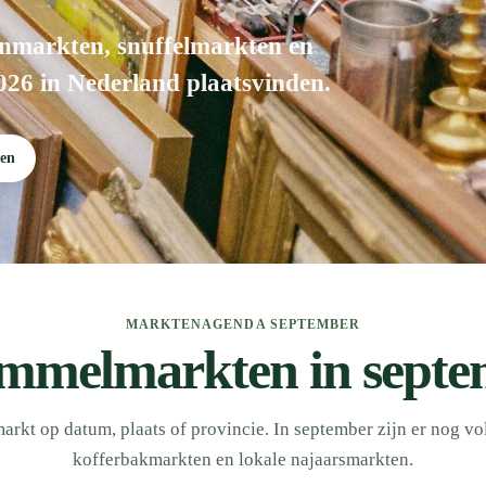
nmarkten, snuffelmarkten en
026 in Nederland plaatsvinden.
en
MARKTENAGENDA SEPTEMBER
ommelmarkten in septe
rkt op datum, plaats of provincie. In september zijn er nog vo
kofferbakmarkten en lokale najaarsmarkten.