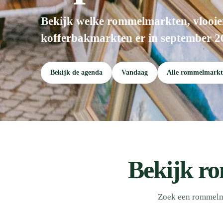
Bekijk welke rommelmarkten, vlooie
kofferbakmarkten er in september 2
Bekijk de agenda
Vandaag
Alle rommelmarkt
Bekijk r
Zoek een rommelma