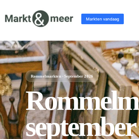
Markten vandaag
Rommelmarkten · September 2026
Rommelma
september