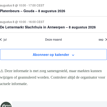
e
e
e
e
e
n
augustus 8 @ 10:00
-
17:00
CEST
a
n
n
n
n
n
Platenbeurs – Gouda – 8 augustus 2026
v
i
g
augustus 8 @ 10:00
-
16:00
CEST
a
De Lettermarkt Slachthuis in Antwerpen – 8 augustus 2026
t
i
e
jul
Deze maand
sep
Abonneer op kalender
⚠️ Deze informatie is met zorg samengesteld, maar markten kunnen
wijzigen of geannuleerd worden. Controleer altijd de organisator voor
actuele informatie.