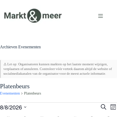
Ga
naar
de
inhoud
Archieven
Evenementen
⚠️ Let op: Organisatoren kunnen markten op het laatste moment wijzigen,
verplaatsen of annuleren. Controleer vóór vertrek daarom altijd de website of
socialmediakanalen van de organisator voor de meest actuele informatie.
Platenbeurs
Evenementen
Platenbeurs
Evenementen
8/8/2026
E
E
Z
M
v
v
o
S
a
e
e
e