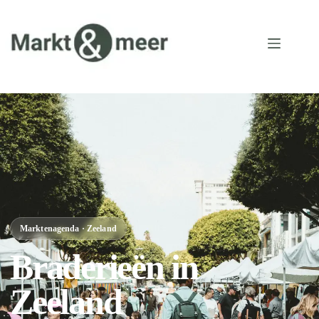
Marktenagenda · Zeeland
Braderieën in
Zeeland