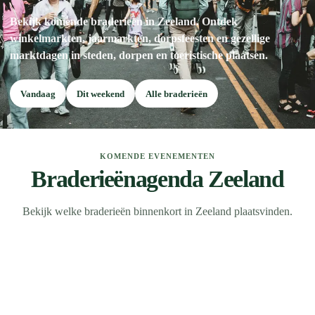
Bekijk komende braderieën in Zeeland. Ontdek
winkelmarkten, jaarmarkten, dorpsfeesten en gezellige
marktdagen in steden, dorpen en toeristische plaatsen.
Vandaag
Dit weekend
Alle braderieën
KOMENDE EVENEMENTEN
Braderieënagenda Zeeland
Bekijk welke braderieën binnenkort in Zeeland plaatsvinden.